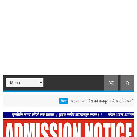
पटना : कांग्रेस को मजबूत करें, पार्टी आपको मजबूत करेग
बिहार
रबिसि नगर कीजै सब काजा । हृदय राखि कौशलपुर राजा।। -- मंगल भवन अमंगल हारी। द्रवहु स