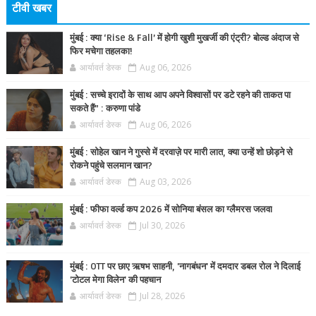
टीवी खबर
मुंबई : क्या ‘Rise & Fall’ में होगी खुशी मुखर्जी की एंट्री? बोल्ड अंदाज से
फिर मचेगा तहलका!
आर्यावर्त डेस्क
Aug 06, 2026
मुंबई : सच्चे इरादों के साथ आप अपने विश्वासों पर डटे रहने की ताकत पा
सकते हैं” : करुणा पांडे
आर्यावर्त डेस्क
Aug 06, 2026
मुंबई : सोहेल खान ने गुस्से में दरवाज़े पर मारी लात, क्या उन्हें शो छोड़ने से
रोकने पहुंचे सलमान खान?
आर्यावर्त डेस्क
Aug 03, 2026
मुंबई : फीफा वर्ल्ड कप 2026 में सोनिया बंसल का ग्लैमरस जलवा
आर्यावर्त डेस्क
Jul 30, 2026
मुंबई : OTT पर छाए ऋषभ साहनी, 'नागबंधन' में दमदार डबल रोल ने दिलाई
'टोटल मेगा विलेन' की पहचान
आर्यावर्त डेस्क
Jul 28, 2026