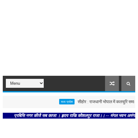
सीहोर : राजधानी भोपाल में कलचुरि समाज के 28व
मध्य प्रदेश
प्रबिसि नगर कीजै सब काजा । हृदय राखि कौशलपुर राजा।। -- मंगल भवन अमंगल हारी। द्रव