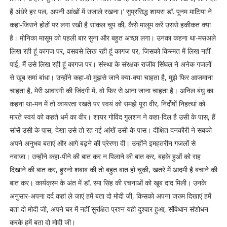
हैं अंधेरे हर पल, अपनी आंखों में उजाले रखना।’ सुप्रसिद्ध शायरा डॉ. पूनम माटिया ने
कहा-जिसने होठों पर लगा रखी है सांकल चुप की, कैसे मालूम करें उससे हकीकत क्या
है। मोनिका मासूम को पहली बार सुना और बहुत अच्छा लगा। उनका कहना था-मसअले
लिख रही हूं कागज पर, वसवसे लिख रही हूं कागज पर, जिसको किस्मत में लिख नहीं
पाई, मैं उसे लिख रही हूं कागज पर। संस्था के संरक्षक राजीव सिंघल ने अनेक गजलों
से खूब समां बांधा। उन्होंने कहा-वो मुझसे जाने क्या-क्या चाहता है, मुझे फिर आजमाना
चाहता है, मेरी आवारगी की जिंदगी में, वो फिर से आना जाना चाहता है। अनिल बंधु का
कहना था-मन में तो कायरता रखते पर स्वयं को समझे पूरा वीर, निर्दोषों निहत्थां को
मारते स्वयं को कहते धर्म का वीर। शायर गोविंद गुलशन ने कहा-दिल है उसी के पास, हैं
सांसें उसी के पास, देखा उसे तो रह गईं आंखें उसी के पास। दीक्षित दनकौरी ने सबको
अपने अनुभव बताएं और आगे बढ़ने की प्रेरणा दी। उन्होंने इमहतरीन गजलों से
नवाजा। उन्होंने कहा-पीने की बात कर न पिलाने की बात कर, बहके हुओं को राह
दिखाने की बात कर, हुस्नो शबाब की तो बहुत बात हो चुकी, खतरे में आदमी है बचाने की
बात कर। कार्यक्रम के अंत में डॉ. रमा सिंह की रचनाओं को खूब दाद मिली। उनके
अनुसार-अपना दर्द कहां ले जाएं हमें बता दो मोदी जी, किसको अपना जख्म दिखाएं हमें
बता दो मोदी जी, अपने घर में नहीं सुरक्षित प्रश्न यही दुश्वार हुआ, संविधान संशोधन
करके हमें बता दो मोदी जी।