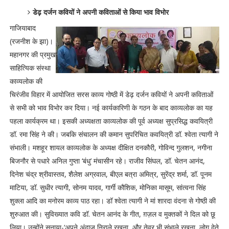
डेढ़ दर्जन कवियों ने अपनी कविताओं से किया भाव विभोर
गाजियाबाद
(रजनीश के झा)।
महानगर की प्रमुख
साहित्यिक संस्था
काव्यलोक की
चिरंजीव विहार में आयोजित सरस काव्य गोष्ठी में डेढ़ दर्जन कवियों ने अपनी कविताओं
से सभी को भाव विभोर कर दिया। नई कार्यकारिणी के गठन के बाद काव्यलोक का यह
पहला कार्यक्रम था। इसकी अध्यक्षता काव्यलोक की पूर्व अध्यक्ष सुप्रसिद्ध कवयित्री
डॉ. रमा सिंह ने की। जबकि संचालन की कमान सुपरिचित कवयित्री डॉ. श्वेता त्यागी ने
संभाली। मशहूर शायल काव्यलोक के अध्यक्ष दीक्षित दनकौरी, गोविन्द गुलशन, नगीना
बिजनौर से पधारे अनिल गुप्ता ‘बंधु’ मंचासीन रहे। राजीव सिंघल, डॉ. चेतन आनंद,
दिनेश चंद्र श्रीवास्तव, शैलेश अग्रवाल, बीएल बत्रा अमित्र, सुरेंद्र शर्मा, डॉ. पूनम
माटिया, डॉ. सुधीर त्यागी, सोनम यादव, गार्गी कौशिक, मोनिका मासूम, सांत्वना सिंह
शुक्ला आदि का मनोरम काव्य पाठ रहा। डॉ श्वेता त्यागी ने मां शारदा वंदना से गोष्ठी की
शुरुआत की। सुविख्यात कवि डॉ. चेतन आनंद के गीत, ग़ज़ल व मुक्तकों ने दिल को छू
लिया। उन्होंने सुनाया-‘अपने अंदाज निराले रखना, और तेवर भी संभाले रखना, लोग देते