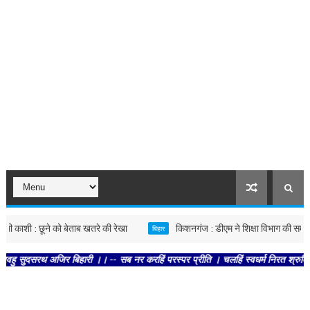
शी : छूने को बेताब खतरे की रेखा
किशनगंज : डीएम ने शिक्षा विभाग की समीक्षा बै
बिहार
रथ अजिर बिहारी ।। -- सब नर करहिं परस्पर प्रीति । चलहिं स्वधर्म निरत श्रुतिनीति ।। 