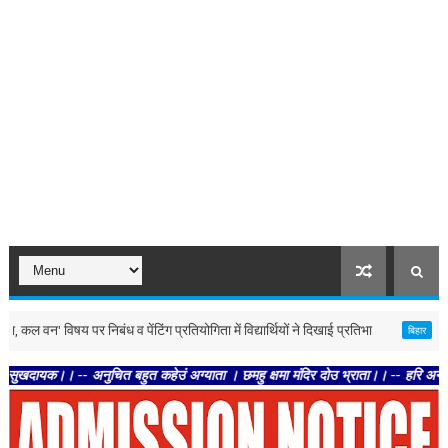
िषय पर निबंध व पेंटिंग प्रतियोगिता में विद्यार्थियों ने दिखाई प्रतिभा
मधुबनी : 
बिहार
- अनुचित बहुत कहेउं अग्याता । छमहु क्षमा मंदिर दोउ भ्राता।। -- हरि अनन्त हरि कथा अ