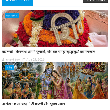
RELATED POST
उत्तर-प्रदेश
वाराणसी : विश्वनाथ धाम में पुष्पवर्षा, भोर तक उमड़ा श्रद्धालुओं का महाज्वार
आर्यावर्त डेस्क
Aug 05, 2026
आलेख
आलेख : काली घटा, मीठी कजरी और झूमता सावन