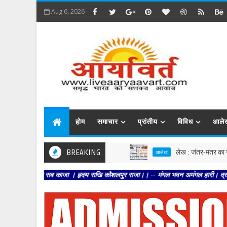
Aug 6, 2026
होम
समाचार
प्रांतीय
विविध
आले
BREAKING
लेख : जंतर-मंतर का जनांदोलन 
आलेख
र कीजै सब काजा । हृदय राखि कौशलपुर राजा।। -- मंगल भवन अमंगल हारी। द्रवहु सुदसरथ अज