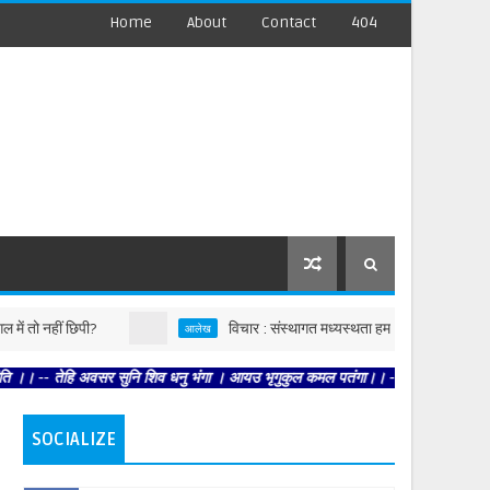
Home
About
Contact
404
हीं छिपी?
विचार : संस्थागत मध्यस्थता हमारी सनातन परंपरा का हिस्सा
आलेख
हि अवसर सुनि शिव धनु भंगा । आयउ भृगुकुल कमल पतंगा।। -- राजिव नयन धरैधनु सायक । भगत
SOCIALIZE