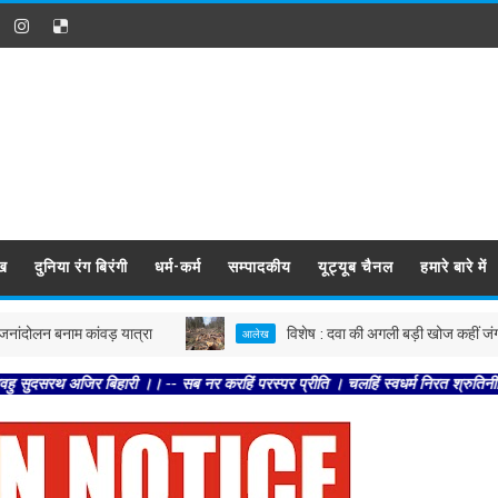
ख
दुनिया रंग बिरंगी
धर्म-कर्म
सम्पादकीय
यूट्यूब चैनल
हमारे बारे में
बनाम कांवड़ यात्रा
विशेष : दवा की अगली बड़ी खोज कहीं जंगल में तो न
आलेख
िर बिहारी ।। -- सब नर करहिं परस्पर प्रीति । चलहिं स्वधर्म निरत श्रुतिनीति ।। -- ते