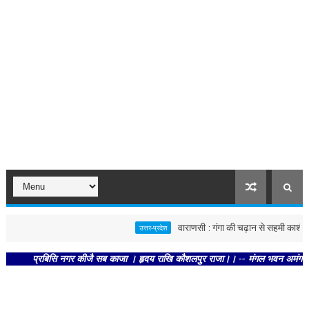
वाराणसी : गंगा की चढ़ान से सहमी काशी : छूने क
उत्तर-प्रदेश
प्रबिसि नगर कीजै सब काजा । हृदय राखि कौशलपुर राजा।। -- मंगल भवन अमंगल हारी। द्रव