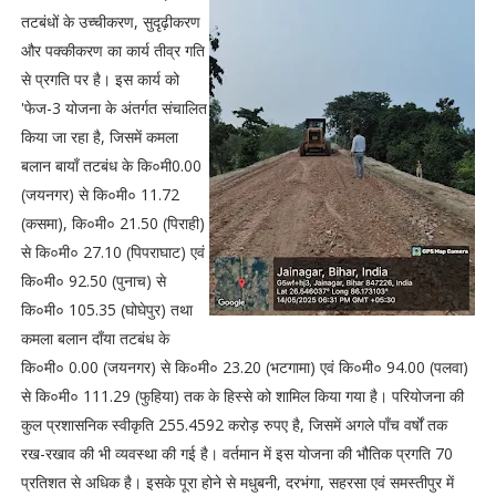
तटबंधों के उच्चीकरण, सुदृढ़ीकरण
और पक्कीकरण का कार्य तीव्र गति
से प्रगति पर है। इस कार्य को
'फेज-3 योजना के अंतर्गत संचालित
किया जा रहा है, जिसमें कमला
बलान बायाँ तटबंध के कि०मी0.00
(जयनगर) से कि०मी० 11.72
(कसमा), कि०मी० 21.50 (पिराही)
से कि०मी० 27.10 (पिपराघाट) एवं
कि०मी० 92.50 (पुनाच) से
कि०मी० 105.35 (घोघेपुर) तथा
कमला बलान दाँया तटबंध के
कि०मी० 0.00 (जयनगर) से कि०मी० 23.20 (भटगामा) एवं कि०मी० 94.00 (पलवा)
से कि०मी० 111.29 (फुहिया) तक के हिस्से को शामिल किया गया है। परियोजना की
कुल प्रशासनिक स्वीकृति 255.4592 करोड़ रुपए है, जिसमें अगले पाँच वर्षों तक
रख-रखाव की भी व्यवस्था की गई है। वर्तमान में इस योजना की भौतिक प्रगति 70
प्रतिशत से अधिक है। इसके पूरा होने से मधुबनी, दरभंगा, सहरसा एवं समस्तीपुर में