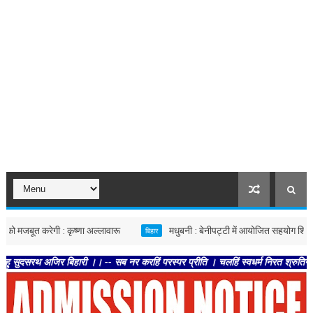
ूत करेगी : कृष्णा अल्लावारू
मधुबनी : बेनीपट्टी में आयोजित सहयोग शिविर में पहुं
बिहार
जिर बिहारी ।। -- सब नर करहिं परस्पर प्रीति । चलहिं स्वधर्म निरत श्रुतिनीति ।। -- त