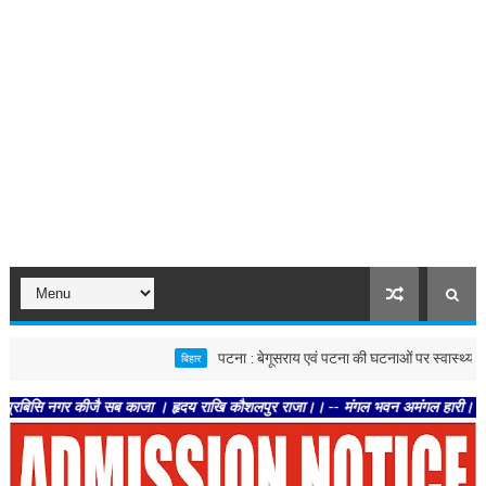
पटना : बेगूसराय एवं पटना की घटनाओं पर स्वास्थ्य विभाग सख्त, दोन
बिहार
र कीजै सब काजा । हृदय राखि कौशलपुर राजा।। -- मंगल भवन अमंगल हारी। द्रवहु सुदसरथ अज