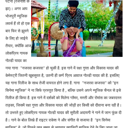
पटना (रजनीश के
झा)। अगर आप
भोजपुरी म्यूजिक
लवर्स हैं तो हो एक
बार फिर से झुमने
के लिए हो जाईये
तैयार, क्योंकि आज
लोकप्रिय गायक
गोल्डी यादव का
नया गाना "नजरवा कजरवा" हो चुकी है. इस गाने में रक्षा गुप्ता और विकास यादव की
केमेस्ट्री जितनी खूबसुरत है, उतनी ही कर्ण प्रिय आवाज गोल्डी यादव की है. इसलिए
यह गाना रिलीज के साथ तेजी वायरल होने लगा है. गाना "नजरवा कजरवा" को “इन
सिनेमा म्यूजिक” ने ना सिर्फ प्रस्तुत किया है , बल्कि उसने अपने म्यूजिक चैनल से इसे
रिलीज ही किया है. इस गाने में दर्शकों को मिलेगा ग्लैमर, मस्ती और रोमांस का जबरदस्त
तड़का, जिसमें रक्षा गुप्ता और विकास यादव की जोड़ी हर किसी को दीवाना बना रही है।
तो उभरते हुए लोकप्रिय गायक गोल्डी यादव की सुरीली अदायगी ने गाने में जान फूंक दी
है। गाने के बोल लिखे हैं राइटर राकेश ने और संगीत से सजाया है “इन सिनेमा
म्यूजिक” ने, जो पिछले कुछ समय से लगातार क्वालिटी म्यूज़िक देने के लिए जाना जा