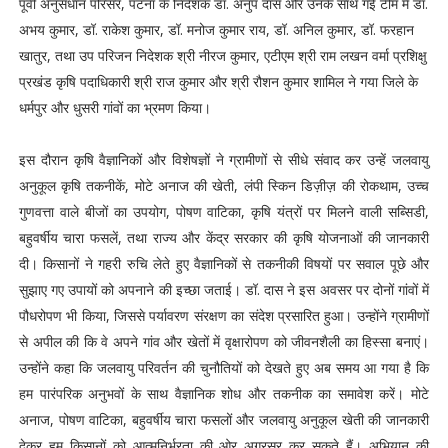
पूर्वी अनुसंधान परिसर, पटना के निदेशक डॉ. अनुप दास और उनके साथ गई टीम में डॉ.
अभय कुमार, डॉ. राकेश कुमार, डॉ. मनोज कुमार राय, डॉ. अनिल कुमार, डॉ. फरहान
खातुर, तथा उप परिजन निदेशक श्री नीरज कुमार, एटीएम श्री राम लखन वर्मा प्रशिक्षु
प्रखंड कृषि पदाधिकारी श्री राज कुमार और श्री रौशन कुमार शामिल ने गया जिले के
धर्मपुर और धुसरी गांवों का भ्रमण किया।
इस दौरान कृषि वैज्ञानिकों और विशेषज्ञों ने ग्रामीणों से सीधे संवाद कर उन्हें जलवायु
अनुकूल कृषि तकनीकें, मोटे अनाज की खेती, लंपी स्किन डिज़ीज़ की रोकथाम, उच्च
गुणवत्ता वाले बीजों का उपयोग, पोषण वाटिका, कृषि यंत्रों पर मिलने वाली सब्सिडी,
बहुवर्षीय चारा फसलें, तथा राज्य और केंद्र सरकार की कृषि योजनाओं की जानकारी
दी। किसानों ने गहरी रुचि लेते हुए वैज्ञानिकों से तकनीकी विषयों पर सवाल पूछे और
सुझाए गए उपायों को अपनाने की इच्छा जताई।
डॉ. दास ने इस अवसर पर दोनों गांवों में
पौधरोपण भी किया, जिससे पर्यावरण संरक्षण का संदेश प्रसारित हुआ। उन्होंने ग्रामीणों
से अपील की कि वे अपने गांव और खेतों में वृक्षारोपण को जीवनशैली का हिस्सा बनाएं।
उन्होंने कहा कि जलवायु परिवर्तन की चुनौतियों को देखते हुए अब समय आ गया है कि
हम पारंपरिक अनुभवों के साथ वैज्ञानिक शोध और तकनीक का समावेश करें। मोटे
अनाज, पोषण वाटिका, बहुवर्षीय चारा फसलों और जलवायु अनुकूल खेती की जानकारी
देकर हम किसानों को आत्मनिर्भरता की ओर अग्रसर कर सकते हैं। अभियान की