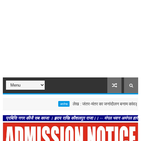
लेख : जंतर-मंतर का जनांदोलन बनाम कांवड़ यात्रा
आलेख
ि नगर कीजै सब काजा । हृदय राखि कौशलपुर राजा।। -- मंगल भवन अमंगल हारी। द्रवहु सुदसर