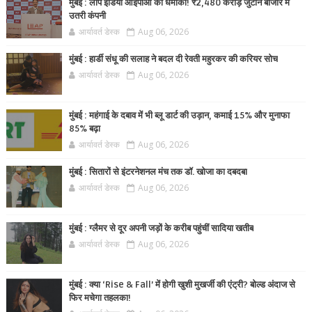
मुंबई : लीप इंडिया आईपीओ का धमाका! ₹2,480 करोड़ जुटाने बाजार में
उतरी कंपनी
आर्यावर्त डेस्क
Aug 06, 2026
मुंबई : हार्डी संधू की सलाह ने बदल दी रेवती महुरकर की करियर सोच
आर्यावर्त डेस्क
Aug 06, 2026
मुंबई : महंगाई के दबाव में भी ब्लू डार्ट की उड़ान, कमाई 15% और मुनाफा
85% बढ़ा
आर्यावर्त डेस्क
Aug 06, 2026
मुंबई : सितारों से इंटरनेशनल मंच तक डॉ. खोजा का दबदबा
आर्यावर्त डेस्क
Aug 06, 2026
मुंबई : ग्लैमर से दूर अपनी जड़ों के करीब पहुंचीं सादिया खतीब
आर्यावर्त डेस्क
Aug 06, 2026
मुंबई : क्या ‘Rise & Fall’ में होगी खुशी मुखर्जी की एंट्री? बोल्ड अंदाज से
फिर मचेगा तहलका!