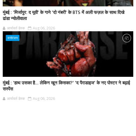
मुंबई : 'मिर्जापुर: द मूवी' के गाने 'दो नंबरी' के BTS में अली फज़ल के साथ दिखे
ढांडा न्योलीवाला
आर्यावर्त डेस्क
Aug 06, 2026
मनोरंजन
मुंबई : 'हाथ उसका है... लेकिन खून किसका?' 'द पैराडाइज' के नए पोस्टर ने बढ़ाई
सस्पेंस
आर्यावर्त डेस्क
Aug 06, 2026