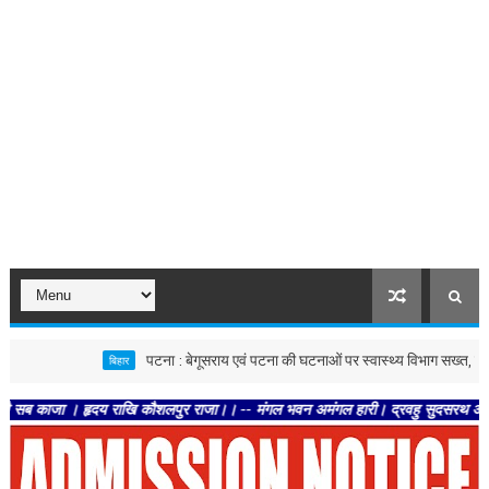
पटना : बेगूसराय एवं पटना की घटनाओं पर स्वास्थ्य विभाग सख्त, दोनों जिलों में
बिहार
जा । हृदय राखि कौशलपुर राजा।। -- मंगल भवन अमंगल हारी। द्रवहु सुदसरथ अजिर बिहारी ।।