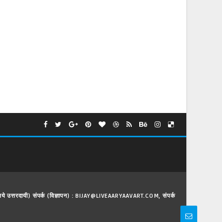
े लिये उत्तरदायी) संपर्क (विज्ञापन) : BIJAY@LIVEAARYAAVART.COM, संपर्क