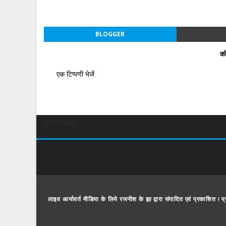
BLOGGER
को
एक टिप्पणी भेजें
undefined
लाइव आर्यावर्त मीडिया के लिये रजनीश के झा द्वारा संपादित एवं प्रकाशित