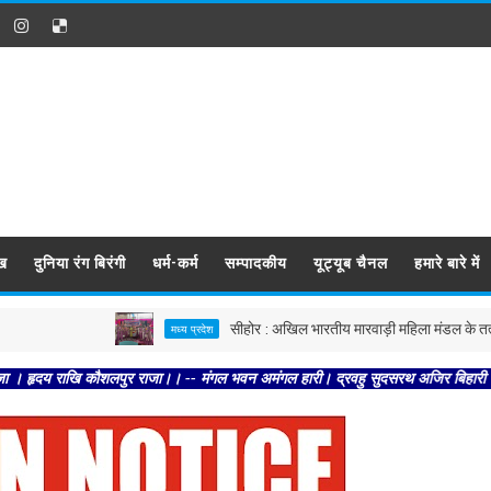
ख
दुनिया रंग बिरंगी
धर्म-कर्म
सम्पादकीय
यूट्यूब चैनल
हमारे बारे में
सीहोर : अखिल भारतीय मारवाड़ी महिला मंडल के तत्वावधान में साव
मध्य प्रदेश
ि कौशलपुर राजा।। -- मंगल भवन अमंगल हारी। द्रवहु सुदसरथ अजिर बिहारी ।। -- सब नर करह