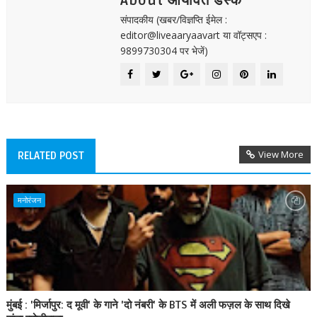
About आर्यावर्त डेस्क
संपादकीय (खबर/विज्ञप्ति ईमेल :
editor@liveaaryaavart या वॉट्सएप :
9899730304 पर भेजें)
View More
RELATED POST
मनोरंजन
मुंबई : 'मिर्जापुर: द मूवी' के गाने 'दो नंबरी' के BTS में अली फज़ल के साथ दिखे