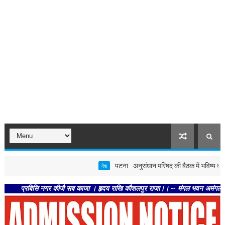
पटना : अनुसंधान परिषद की बैठक में भविष्य की कृषि नवाचार
देश
्रबिसि नगर कीजै सब काजा । हृदय राखि कौशलपुर राजा।। -- मंगल भवन अमंगल हारी। द्रवहु 