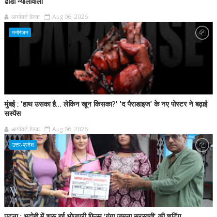
ढांडा न्योलीवाला
आर्यावर्त डेस्क
Aug 06, 2026
मनोरंजन
मुंबई : 'हाथ उसका है... लेकिन खून किसका?' 'द पैराडाइज' के नए पोस्टर ने बढ़ाई
सस्पेंस
आर्यावर्त डेस्क
Aug 06, 2026
उत्तर-प्रदेश
पटना : भदोही में शुरू हुई भोजपुरी फिल्म ‘गंगा जमुना सरस्वती’ की शूटिंग