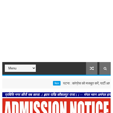
पटना : कांग्रेस को मजबूत करें, पार्टी आपको मजबूत
बिहार
िसि नगर कीजै सब काजा । हृदय राखि कौशलपुर राजा।। -- मंगल भवन अमंगल हारी। द्रवहु सुद