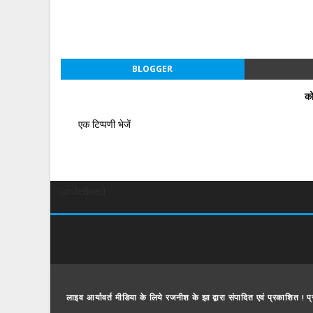
BLOGGER
को
एक टिप्पणी भेजें
undefined
लाइव आर्यावर्त मीडिया के लिये रजनीश के झा द्वारा संपादित एवं प्रकाशित