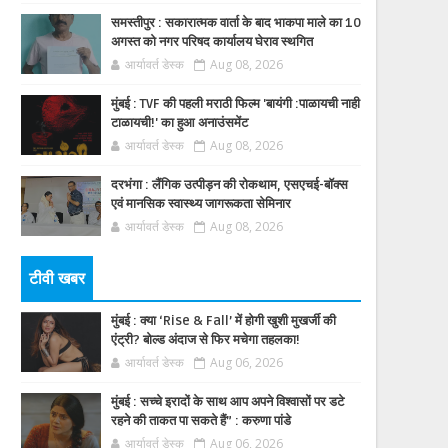
समस्तीपुर : सकारात्मक वार्ता के बाद भाकपा माले का 10
अगस्त को नगर परिषद कार्यालय घेराव स्थगित
आर्यावर्त डेस्क
Aug 08, 2026
मुंबई : TVF की पहली मराठी फिल्म 'बायंगी :पाळायची नाही
टाळायची!' का हुआ अनाउंसमेंट
आर्यावर्त डेस्क
Aug 08, 2026
दरभंगा : लैंगिक उत्पीड़न की रोकथाम, एसएचई-बॉक्स
एवं मानसिक स्वास्थ्य जागरूकता सेमिनार
आर्यावर्त डेस्क
Aug 08, 2026
टीवी खबर
मुंबई : क्या ‘Rise & Fall’ में होगी खुशी मुखर्जी की
एंट्री? बोल्ड अंदाज से फिर मचेगा तहलका!
आर्यावर्त डेस्क
Aug 06, 2026
मुंबई : सच्चे इरादों के साथ आप अपने विश्वासों पर डटे
रहने की ताकत पा सकते हैं” : करुणा पांडे
आर्यावर्त डेस्क
Aug 06, 2026