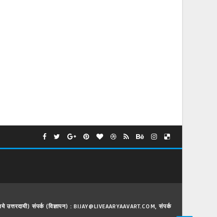
े लिये उत्तरदायी) संपर्क (विज्ञापन) : BIJAY@LIVEAARYAAVART.COM, संपर्क