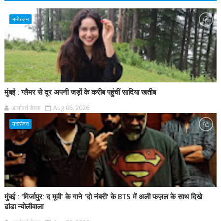
मनोरंजन
मुंबई : ग्लैमर से दूर अपनी जड़ों के करीब पहुंचीं सादिया खतीब
आर्यावर्त डेस्क
Aug 06, 2026
मनोरंजन
मुंबई : 'मिर्जापुर: द मूवी' के गाने 'दो नंबरी' के BTS में अली फज़ल के साथ दिखे
ढांडा न्योलीवाला