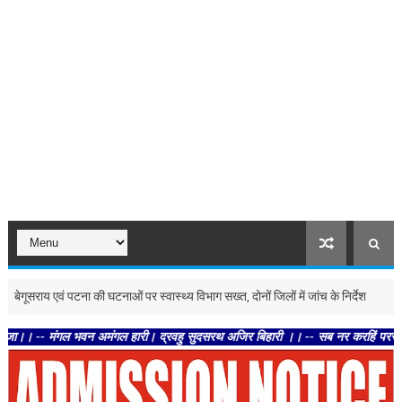
ाय एवं पटना की घटनाओं पर स्वास्थ्य विभाग सख्त, दोनों जिलों में जांच के निर्देश
उत्तर-प्रदेश
गल भवन अमंगल हारी। द्रवहु सुदसरथ अजिर बिहारी ।। -- सब नर करहिं परस्पर प्रीति । चलह