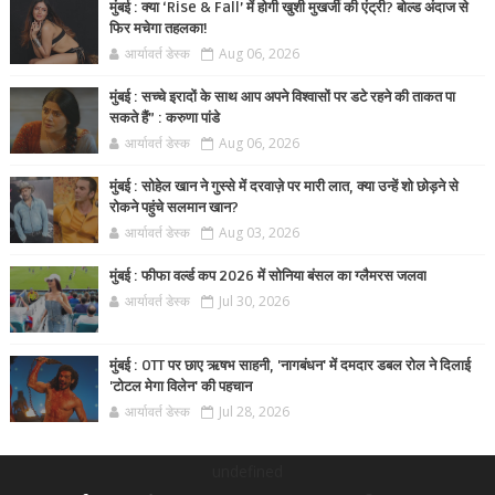
मुंबई : क्या ‘Rise & Fall’ में होगी खुशी मुखर्जी की एंट्री? बोल्ड अंदाज से
फिर मचेगा तहलका!
आर्यावर्त डेस्क
Aug 06, 2026
मुंबई : सच्चे इरादों के साथ आप अपने विश्वासों पर डटे रहने की ताकत पा
सकते हैं” : करुणा पांडे
आर्यावर्त डेस्क
Aug 06, 2026
मुंबई : सोहेल खान ने गुस्से में दरवाज़े पर मारी लात, क्या उन्हें शो छोड़ने से
रोकने पहुंचे सलमान खान?
आर्यावर्त डेस्क
Aug 03, 2026
मुंबई : फीफा वर्ल्ड कप 2026 में सोनिया बंसल का ग्लैमरस जलवा
आर्यावर्त डेस्क
Jul 30, 2026
मुंबई : OTT पर छाए ऋषभ साहनी, 'नागबंधन' में दमदार डबल रोल ने दिलाई
'टोटल मेगा विलेन' की पहचान
आर्यावर्त डेस्क
Jul 28, 2026
undefined