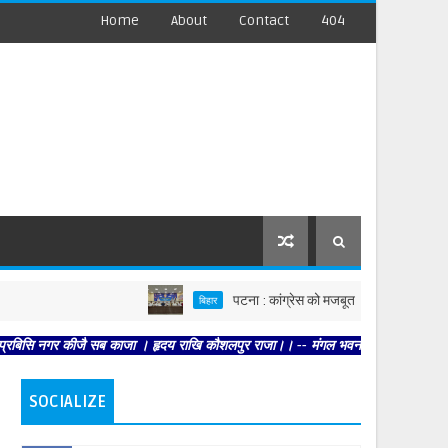
Home
About
Contact
404
पटना : कांग्रेस को मजबूत करें, पार्टी आपको मजबूत करेगी 
बिहार
 कीजै सब काजा । हृदय राखि कौशलपुर राजा।। -- मंगल भवन अमंगल हारी। द्रवहु सुदसरथ अजि
SOCIALIZE