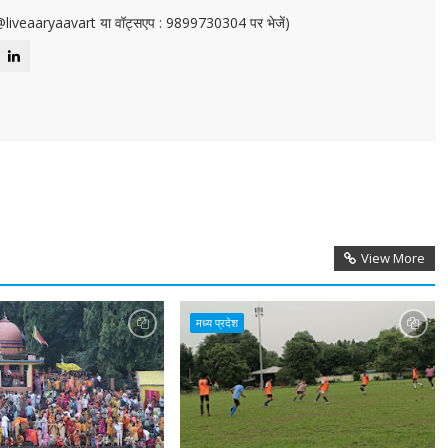
or@liveaaryaavart या वॉट्सएप : 9899730304 पर भेजें)
View More
मध्य प्रदेश