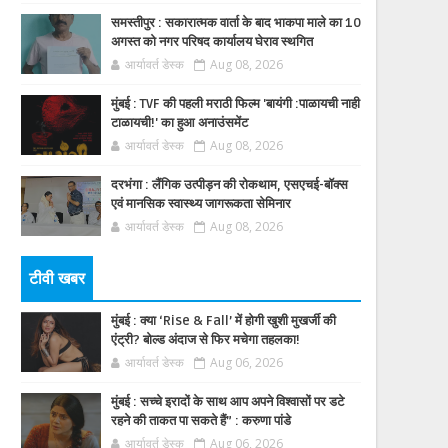
समस्तीपुर : सकारात्मक वार्ता के बाद भाकपा माले का 10
अगस्त को नगर परिषद कार्यालय घेराव स्थगित
आर्यावर्त डेस्क
Aug 08, 2026
मुंबई : TVF की पहली मराठी फिल्म 'बायंगी :पाळायची नाही
टाळायची!' का हुआ अनाउंसमेंट
आर्यावर्त डेस्क
Aug 08, 2026
दरभंगा : लैंगिक उत्पीड़न की रोकथाम, एसएचई-बॉक्स
एवं मानसिक स्वास्थ्य जागरूकता सेमिनार
आर्यावर्त डेस्क
Aug 08, 2026
टीवी खबर
मुंबई : क्या ‘Rise & Fall’ में होगी खुशी मुखर्जी की
एंट्री? बोल्ड अंदाज से फिर मचेगा तहलका!
आर्यावर्त डेस्क
Aug 06, 2026
मुंबई : सच्चे इरादों के साथ आप अपने विश्वासों पर डटे
रहने की ताकत पा सकते हैं” : करुणा पांडे
आर्यावर्त डेस्क
Aug 06, 2026