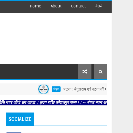
Home
About
Contact
404
पटना : बेगूसराय एवं पटना की घटनाओं पर स्वास्थ्य विभाग सख्त, दो
बिहार
 सब काजा । हृदय राखि कौशलपुर राजा।। -- मंगल भवन अमंगल हारी। द्रवहु सुदसरथ अजिर बिह
SOCIALIZE