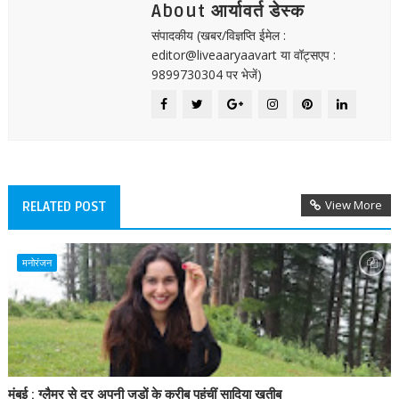
About आर्यावर्त डेस्क
संपादकीय (खबर/विज्ञप्ति ईमेल :
editor@liveaaryaavart या वॉट्सएप :
9899730304 पर भेजें)
View More
RELATED POST
मनोरंजन
मुंबई : ग्लैमर से दूर अपनी जड़ों के करीब पहुंचीं सादिया खतीब