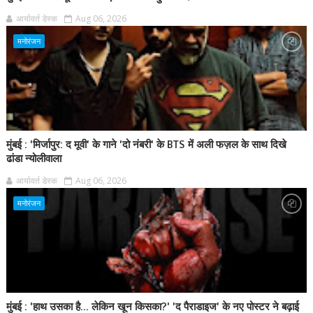
आर्यावर्त डेस्क
Aug 06, 2026
मनोरंजन
मुंबई : 'मिर्जापुर: द मूवी' के गाने 'दो नंबरी' के BTS में अली फज़ल के साथ दिखे
ढांडा न्योलीवाला
आर्यावर्त डेस्क
Aug 06, 2026
मनोरंजन
मुंबई : 'हाथ उसका है... लेकिन खून किसका?' 'द पैराडाइज' के नए पोस्टर ने बढ़ाई