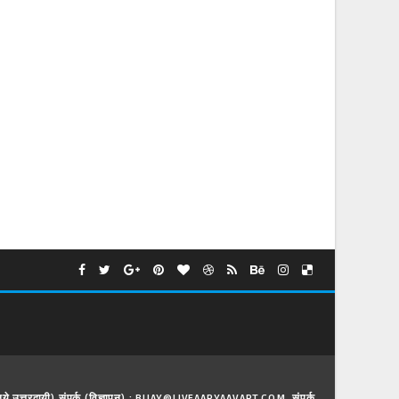
े लिये उत्तरदायी) संपर्क (विज्ञापन) : BIJAY@LIVEAARYAAVART.COM, संपर्क