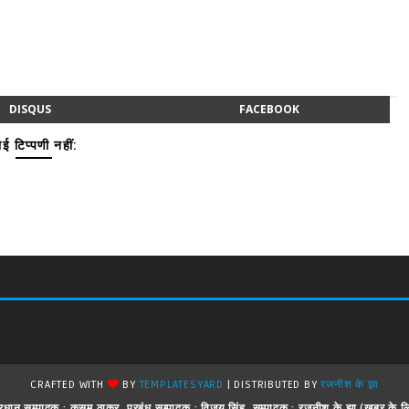
DISQUS
FACEBOOK
ई टिप्पणी नहीं:
CRAFTED WITH
BY
TEMPLATESYARD
| DISTRIBUTED BY
रजनीश के झा
 ! प्रधान सम्पादक : कुसुम ठाकुर, प्रबंध सम्पादक : विजय सिंह, सम्पादक : रजनीश के झा (खबर क