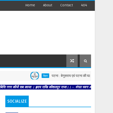
Home
About
Contact
404
पटना : बेगूसराय एवं पटना की घटनाओं पर स्वास्थ्य विभाग सख्त, दो
बिहार
ीजै सब काजा । हृदय राखि कौशलपुर राजा।। -- मंगल भवन अमंगल हारी। द्रवहु सुदसरथ अजिर 
SOCIALIZE