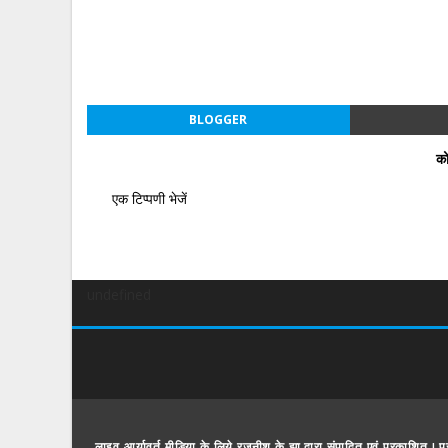
BLOGGER
को
एक टिप्पणी भेजें
undefined
लाइव आर्यावर्त मीडिया के लिये रजनीश के झा द्वारा संपादित एवं प्रकाशित