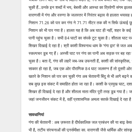
चुकी हैं...उनके इन शब्दों में भय, बेबसी और आस्था का त्रिवेणी संगम झलकत
वाराणसी में गंगा और वरुणा के जलस्तर में निरंतर बढ़ाव से हालात भयावह ह
निशान 71.26 को पार कर गंगा ने 71.71 मीटर तक की न सिर्फ ऊंचाई छू 
निशान को भी पार गया है। हालत यह है कि अब घाट ही नहीं, शहर के कई 
पानी पहुंच चुका है। सभी 84 घाटों का संपर्क टूट चुका है। शीतला घाट पर
शिखर दिखाई दे रहा है। श्री काशी विश्वनाथ धाम के ‘गंगा द्वार’ से जल अब
स्कल्पचर डूब गए हैं। अस्सी घाट पर गंगा का पानी अब सड़क पर बह रहा 
चुका है। बता दें, गंगा की लहरें जब-जब उफनती हैं, काशी की सांस्कृतिक
साकार हो रहा है, जब एक ओर पौराणिक 84 घाट जलमग्न हैं तो दूसरी ओर गं
खतरे के निशान को पार कर चुकी गंगा अब चेतावनी बिंदु से भी आगे बढ़ने
सब कुछ इस संकट में समाहित होता जा रहा है। काशी के प्रमुख घाट, दशाश्व
शिखर ही दिखाई दे रहा है और शीतला माता मंदिर पूरी तरह डूब गया है।
जहां जनजीवन संकट में है, वहीं प्रशासनिक अमला सतर्क दिखाई दे रहा ह
सावधानियां
गंगा की चेतावनी : अब ज़रूरत है दीर्घकालिक जल प्रबंधन की या बाढ़ क
भी है, तटीय संरचनाओं की पुनर्समीक्षा का. वाराणसी जैसे धार्मिक और सांस्कृत