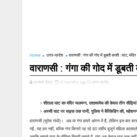
Home
उत्तर-प्रदेश
वाराणसी : गंगा की गोद में डूबती काशी : घाट, मंदिर
वाराणसी : गंगा की गोद में डूबती
आर्यावर्त डेस्क
12 months ago
उत्तर-प्रदेश,
शीतला घाट का मंदिर जलमग्न, दशाश्वमेध की केवल तीन सीढ़ियां 
अस्सी घाट पर सड़क तक पानी, पुलिस ने बैरिकेडिंग की, महेशन
वाराणसी (सुरेश गांधी)। अब मां गंगा हमारे आंगन में हैं, लेकिन इस बार बरसो
गईं...यह हम नहीं, बल्कि गंगा किनारे रह रहे 80 वर्षीय बुजुर्ग महिला कला
जबकि सामने घाट के गोविन्द बिहारी कहते है, गंगा अब केवल घाट तक नही