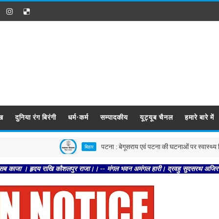
ख
दुनिया रंग बिरंगी
धर्म-कर्म
सम्पादकीय
यूट्यूब चैनल
हमारे बारे में
पटना : बेगूसराय एवं पटना की घटनाओं पर स्वास्थ्य विभाग सख्त, दोनो
बिहार
य राखि कौशलपुर राजा।। -- मंगल भवन अमंगल हारी। द्रवहु सुदसरथ अजिर बिहारी ।। -- सब न