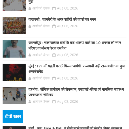
मुद्दा
आर्यावर्त डेस्क
Aug 08, 2026
वाराणसी : काकोरी के अमर शहीदों को काशी का नमन
आर्यावर्त डेस्क
Aug 08, 2026
समस्तीपुर : सकारात्मक वार्ता के बाद भाकपा माले का 10 अगस्त को नगर
परिषद कार्यालय घेराव स्थगित
आर्यावर्त डेस्क
Aug 08, 2026
मुंबई : TVF की पहली मराठी फिल्म 'बायंगी :पाळायची नाही टाळायची!' का हुआ
अनाउंसमेंट
आर्यावर्त डेस्क
Aug 08, 2026
दरभंगा : लैंगिक उत्पीड़न की रोकथाम, एसएचई-बॉक्स एवं मानसिक स्वास्थ्य
जागरूकता सेमिनार
आर्यावर्त डेस्क
Aug 08, 2026
टीवी खबर
मुंबई : क्या ‘Rise & Fall’ में होगी खुशी मुखर्जी की एंट्री? बोल्ड अंदाज से