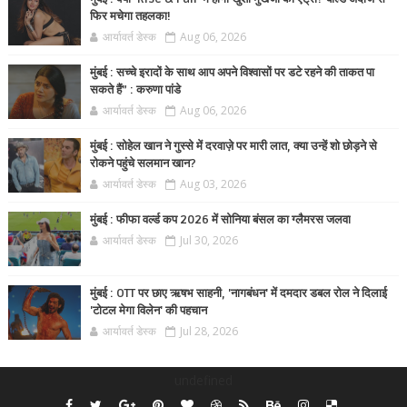
फिर मचेगा तहलका!
आर्यावर्त डेस्क
Aug 06, 2026
मुंबई : सच्चे इरादों के साथ आप अपने विश्वासों पर डटे रहने की ताकत पा
सकते हैं” : करुणा पांडे
आर्यावर्त डेस्क
Aug 06, 2026
मुंबई : सोहेल खान ने गुस्से में दरवाज़े पर मारी लात, क्या उन्हें शो छोड़ने से
रोकने पहुंचे सलमान खान?
आर्यावर्त डेस्क
Aug 03, 2026
मुंबई : फीफा वर्ल्ड कप 2026 में सोनिया बंसल का ग्लैमरस जलवा
आर्यावर्त डेस्क
Jul 30, 2026
मुंबई : OTT पर छाए ऋषभ साहनी, 'नागबंधन' में दमदार डबल रोल ने दिलाई
'टोटल मेगा विलेन' की पहचान
आर्यावर्त डेस्क
Jul 28, 2026
undefined