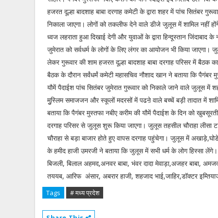
हजरत दूल्हा बादशाह बाबा दरगाह कमेटी के द्वारा शहर में पांच सितंबर गुरूव
निकाला जाएगा। लोगों को तकलीफ देने वाले डीजे जुलूस में शामिल नहीं होंगे
ध्वज लहराता हुआ दिखाई देगी और युवाओं के द्वारा हिन्दूस्तान जिंदाबाद के 
जुमेरात को सर्वधर्म के लोगों के लिए लंगर का आयोजन भी किया जाएगा। जु
लेकर गुरूवार की शाम हजरत दूल्हा बादशाह बाबा दरगाह परिसर में बैठक
बैठक के दौरान सर्वंधर्मं कमेटी महासचिव नौशाद खान ने बताया कि पैगंबर 
यौमें पैदाईश पांच सितंबर जुमेरात गुरूवार को निकाले जाने वाले जुलूस में शहर
मुुस्लिम समाजजन और स्कूलों मदरसों में पढऩे वाले बच्चें बड़ी तादात में श
बताया कि पैगंबर मुस्तफा नबीए करीम की यौमें पैदाईश के दिन को खुबसूरती क
दरगाह परिसर से जुलूस शुरू किया जाएगा। जुलूस तहसील चौराहा लीसा टा
चौराहा से बड़ा बाजार होते हुए वापस दरगाह पहुंचेगा। जुलूस में अखाड़े,घ
के हमीद हाजी उमरजी ने बताया कि जुलूस में सभी धर्म के लोग हिस्सा लें
बिजली, बिलाल अहमद,अनवर बाबा, भंवर दादा मेवाड़ा,अजहर बाबा, अमजद
तययब, आरिफ अंसार, अबरार हाजी, शहजाद भाई,जाहिर,डॉक्टर इम्तियाज, अ
Tags
# मध्य प्रदेश
Share This