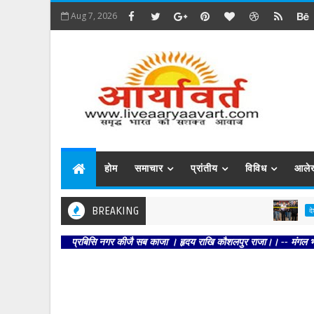
Aug 7, 2026
होम
समाचार
प्रांतीय
विविध
आले
BREAKING
मु
देश
प्रबिसि नगर कीजै सब काजा । हृदय राखि कौशलपुर राजा।। -- मंगल भवन अमंगल 