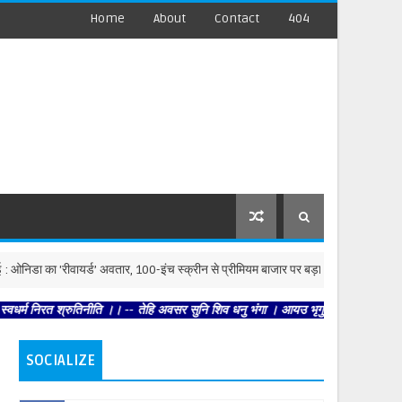
Home
About
Contact
404
िडा का 'रीवायर्ड’ अवतार, 100-इंच स्क्रीन से प्रीमियम बाजार पर बड़ा दांव
मनोरं
रत श्रुतिनीति ।। -- तेहि अवसर सुनि शिव धनु भंगा । आयउ भृगुकुल कमल पतंगा।। -- राजिव
SOCIALIZE