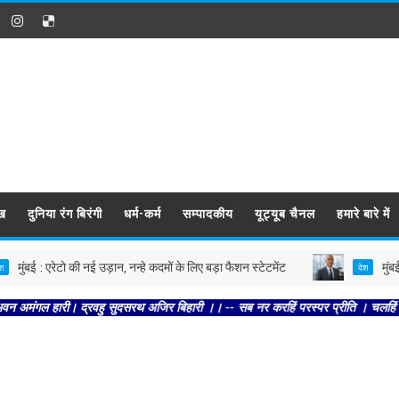
ख
दुनिया रंग बिरंगी
धर्म-कर्म
सम्पादकीय
यूट्यूब चैनल
हमारे बारे में
ंबई : एरेटो की नई उड़ान, नन्हे कदमों के लिए बड़ा फैशन स्टेटमेंट
मुंबई : ओन
देश
हारी। द्रवहु सुदसरथ अजिर बिहारी ।। -- सब नर करहिं परस्पर प्रीति । चलहिं स्वधर्म नि