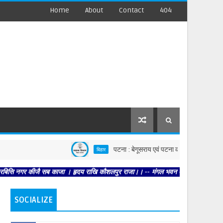
Home
About
Contact
404
पटना : बेगूसराय एवं पटना की घटनाओं पर स्वास्थ्य विभाग सख्त
बिहार
कीजै सब काजा । हृदय राखि कौशलपुर राजा।। -- मंगल भवन अमंगल हारी। द्रवहु सुदसरथ अजिर
SOCIALIZE