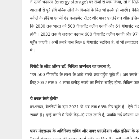
ने ऊर्जा भंडारण (energy storage) पर तेजी से काम किया, तो न सिर्फ़
आसानी से पूरे होंगे बल्कि लोगों के बिजली के बिल भी हल्के हो जाएंगे। कैलिफ़
बर्कले के इंडिया एनर्जी एंड क्लाइमेट सेंटर और पावर फ़ाउंडेशन ऑफ़ इंडिय
कि 2030 तक भारत को 500 गीगावॉट क्लीन एनर्जी और 61 गीगावॉट स्ट
होगी। 2032 तक ये ज़रूरत बढ़कर 600 गीगावॉट क्लीन एनर्जी और 97 
पहुँच जाएगी। अभी हमारे पास सिर्फ़ 6 गीगावॉट स्टोरेज है, वो भी ज़्यादातर 
में।
रिपोर्ट के लीड ऑथर डॉ. निकित अभ्यंकर का कहना है,
“हम 500 गीगावॉट के लक्ष्य के आधे रास्ते तक पहुँच चुके हैं। अब सबसे
लिए 2032 तक 3-4 लाख करोड़ रुपये का निवेश चाहिए होगा, लेकिन फाय
ये बचत कैसे होगी?
दरअसल, बैटरियों के दाम 2021 से अब तक 65% गिर चुके हैं। ऐसे में सोल
सकते हैं। इन्हें बनाने में सिर्फ़ डेढ़–दो साल लगते हैं, जबकि नई कोय
पावर मंत्रालय के अतिरिक्त सचिव और पावर फ़ाउंडेशन ऑफ़ इंडिया के डा
“ऊर्जा भंडारण भारत की स्वच्छ ऊर्जा दृष्टि का दिल है। यही लचीले और 