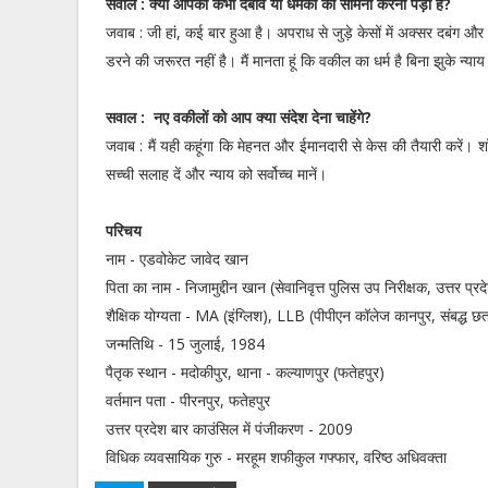
सवाल : क्या आपको कभी दबाव या धमकी का सामना करना पड़ा है?
जवाब : जी हां, कई बार हुआ है। अपराध से जुड़े केसों में अक्सर दबंग 
डरने की जरूरत नहीं है। मैं मानता हूं कि वकील का धर्म है बिना झुके न्या
सवाल : नए वकीलों को आप क्या संदेश देना चाहेंगे?
जवाब : मैं यही कहूंगा कि मेहनत और ईमानदारी से केस की तैयारी करें। 
सच्ची सलाह दें और न्याय को सर्वोच्च मानें।
परिचय
नाम - एडवोकेट जावेद खान
पिता का नाम - निजामुद्दीन खान (सेवानिवृत्त पुलिस उप निरीक्षक, उत्तर प्र
शैक्षिक योग्यता - MA (इंग्लिश), LLB (पीपीएन कॉलेज कानपुर, संबद्ध छत
जन्मतिथि - 15 जुलाई, 1984
पैतृक स्थान - मदोकीपुर, थाना - कल्याणपुर (फतेहपुर)
वर्तमान पता - पीरनपुर, फतेहपुर
उत्तर प्रदेश बार काउंसिल में पंजीकरण - 2009
विधिक व्यवसायिक गुरु - मरहूम शफीकुल गफ्फार, वरिष्ठ अधिवक्ता