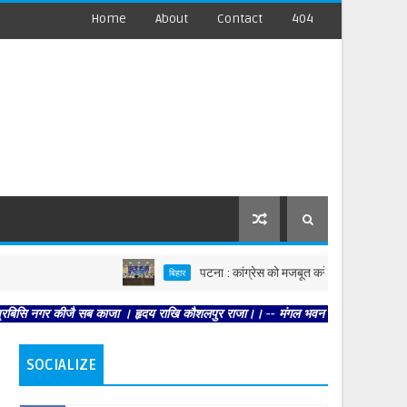
Home
About
Contact
404
पटना : कांग्रेस को मजबूत करें, पार्टी आपको मजबूत करेगी : क
बिहार
ीजै सब काजा । हृदय राखि कौशलपुर राजा।। -- मंगल भवन अमंगल हारी। द्रवहु सुदसरथ अजिर 
SOCIALIZE