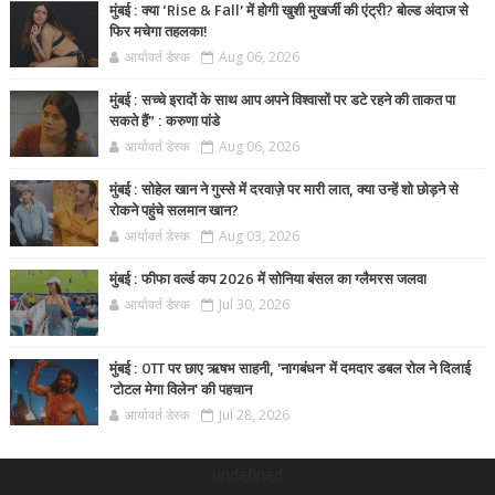
मुंबई : क्या ‘Rise & Fall’ में होगी खुशी मुखर्जी की एंट्री? बोल्ड अंदाज से
फिर मचेगा तहलका!
आर्यावर्त डेस्क
Aug 06, 2026
मुंबई : सच्चे इरादों के साथ आप अपने विश्वासों पर डटे रहने की ताकत पा
सकते हैं” : करुणा पांडे
आर्यावर्त डेस्क
Aug 06, 2026
मुंबई : सोहेल खान ने गुस्से में दरवाज़े पर मारी लात, क्या उन्हें शो छोड़ने से
रोकने पहुंचे सलमान खान?
आर्यावर्त डेस्क
Aug 03, 2026
मुंबई : फीफा वर्ल्ड कप 2026 में सोनिया बंसल का ग्लैमरस जलवा
आर्यावर्त डेस्क
Jul 30, 2026
मुंबई : OTT पर छाए ऋषभ साहनी, 'नागबंधन' में दमदार डबल रोल ने दिलाई
'टोटल मेगा विलेन' की पहचान
आर्यावर्त डेस्क
Jul 28, 2026
undefined