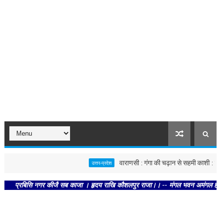
वाराणसी : गंगा की चढ़ान से सहमी काशी : छूने को ब
उत्तर-प्रदेश
रबिसि नगर कीजै सब काजा । हृदय राखि कौशलपुर राजा।। -- मंगल भवन अमंगल हारी। द्रवहु 