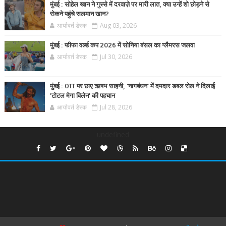
मुंबई : सोहेल खान ने गुस्से में दरवाज़े पर मारी लात, क्या उन्हें शो छोड़ने से
रोकने पहुंचे सलमान खान?
आर्यावर्त डेस्क
Aug 03, 2026
मुंबई : फीफा वर्ल्ड कप 2026 में सोनिया बंसल का ग्लैमरस जलवा
आर्यावर्त डेस्क
Jul 30, 2026
मुंबई : OTT पर छाए ऋषभ साहनी, 'नागबंधन' में दमदार डबल रोल ने दिलाई
'टोटल मेगा विलेन' की पहचान
आर्यावर्त डेस्क
Jul 28, 2026
undefined