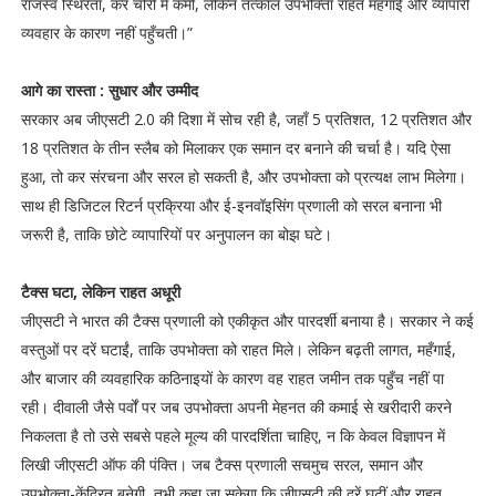
राजस्व स्थिरता, कर चोरी में कमी, लेकिन तत्काल उपभोक्ता राहत महँगाई और व्यापारी
व्यवहार के कारण नहीं पहुँचती।”
आगे का रास्ता : सुधार और उम्मीद
सरकार अब जीएसटी 2.0 की दिशा में सोच रही है, जहाँ 5 प्रतिशत, 12 प्रतिशत और
18 प्रतिशत के तीन स्लैब को मिलाकर एक समान दर बनाने की चर्चा है। यदि ऐसा
हुआ, तो कर संरचना और सरल हो सकती है, और उपभोक्ता को प्रत्यक्ष लाभ मिलेगा।
साथ ही डिजिटल रिटर्न प्रक्रिया और ई-इनवॉइसिंग प्रणाली को सरल बनाना भी
जरूरी है, ताकि छोटे व्यापारियों पर अनुपालन का बोझ घटे।
टैक्स घटा, लेकिन राहत अधूरी
जीएसटी ने भारत की टैक्स प्रणाली को एकीकृत और पारदर्शी बनाया है। सरकार ने कई
वस्तुओं पर दरें घटाईं, ताकि उपभोक्ता को राहत मिले। लेकिन बढ़ती लागत, महँगाई,
और बाजार की व्यवहारिक कठिनाइयों के कारण वह राहत जमीन तक पहुँच नहीं पा
रही। दीवाली जैसे पर्वों पर जब उपभोक्ता अपनी मेहनत की कमाई से खरीदारी करने
निकलता है तो उसे सबसे पहले मूल्य की पारदर्शिता चाहिए, न कि केवल विज्ञापन में
लिखी जीएसटी ऑफ की पंक्ति। जब टैक्स प्रणाली सचमुच सरल, समान और
उपभोक्ता-केंद्रित बनेगी, तभी कहा जा सकेगा कि जीएसटी की दरें घटीं और राहत