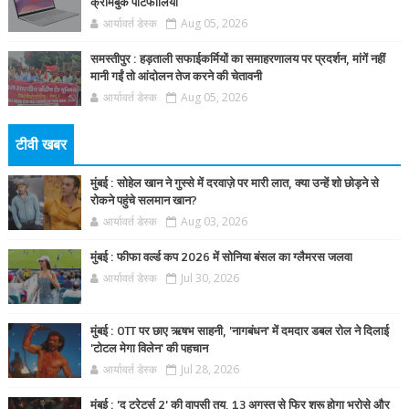
क्रोमबुक पोर्टफोलियो
आर्यावर्त डेस्क
Aug 05, 2026
समस्तीपुर : हड़ताली सफाईकर्मियों का समाहरणालय पर प्रदर्शन, मांगें नहीं
मानी गईं तो आंदोलन तेज करने की चेतावनी
आर्यावर्त डेस्क
Aug 05, 2026
टीवी खबर
मुंबई : सोहेल खान ने गुस्से में दरवाज़े पर मारी लात, क्या उन्हें शो छोड़ने से
रोकने पहुंचे सलमान खान?
आर्यावर्त डेस्क
Aug 03, 2026
मुंबई : फीफा वर्ल्ड कप 2026 में सोनिया बंसल का ग्लैमरस जलवा
आर्यावर्त डेस्क
Jul 30, 2026
मुंबई : OTT पर छाए ऋषभ साहनी, 'नागबंधन' में दमदार डबल रोल ने दिलाई
'टोटल मेगा विलेन' की पहचान
आर्यावर्त डेस्क
Jul 28, 2026
मुंबई : 'द ट्रेटर्स 2' की वापसी तय, 13 अगस्त से फिर शुरू होगा भरोसे और