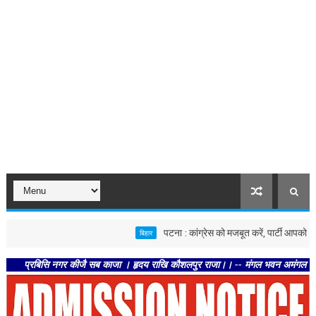
पटना : कांग्रेस को मजबूत करें, पार्टी आपको मजबूत करेग
बिहार
रबिसि नगर कीजै सब काजा । हृदय राखि कौशलपुर राजा।। -- मंगल भवन अमंगल हारी। द्रवहु स