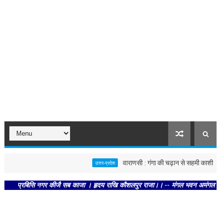
वाराणसी : गंगा की चढ़ान से सहमी काशी : छूने को 
उत्तर-प्रदेश
्रबिसि नगर कीजै सब काजा । हृदय राखि कौशलपुर राजा।। -- मंगल भवन अमंगल हारी। द्रवहु 