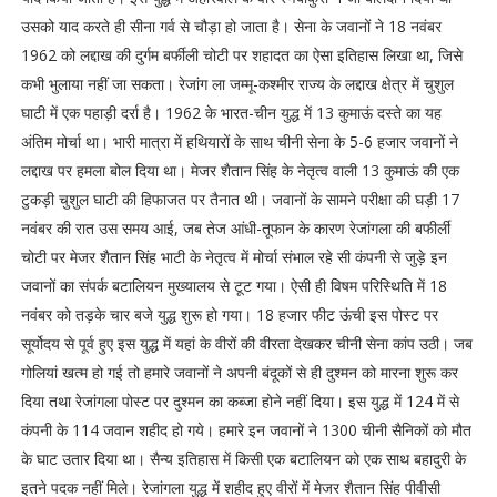
उसको याद करते ही सीना गर्व से चौड़ा हो जाता है। सेना के जवानों ने 18 नवंबर
1962 को लद्दाख की दुर्गम बर्फीली चोटी पर शहादत का ऐसा इतिहास लिखा था, जिसे
कभी भुलाया नहीं जा सकता। रेजांग ला जम्मू-कश्मीर राज्य के लद्दाख क्षेत्र में चुशुल
घाटी में एक पहाड़ी दर्रा है। 1962 के भारत-चीन युद्ध में 13 कुमाऊं दस्ते का यह
अंतिम मोर्चा था। भारी मात्रा में हथियारों के साथ चीनी सेना के 5-6 हजार जवानों ने
लद्दाख पर हमला बोल दिया था। मेजर शैतान सिंह के नेतृत्व वाली 13 कुमाऊं की एक
टुकड़ी चुशुल घाटी की हिफाजत पर तैनात थी। जवानों के सामने परीक्षा की घड़ी 17
नवंबर की रात उस समय आई, जब तेज आंधी-तूफान के कारण रेजांगला की बफीर्ली
चोटी पर मेजर शैतान सिंह भाटी के नेतृत्व में मोर्चा संभाल रहे सी कंपनी से जुड़े इन
जवानों का संपर्क बटालियन मुख्यालय से टूट गया। ऐसी ही विषम परिस्थिति में 18
नवंबर को तड़के चार बजे युद्ध शुरू हो गया। 18 हजार फीट ऊंची इस पोस्ट पर
सूर्योदय से पूर्व हुए इस युद्ध में यहां के वीरों की वीरता देखकर चीनी सेना कांप उठी। जब
गोलियां खत्म हो गई तो हमारे जवानों ने अपनी बंदूकों से ही दुश्मन को मारना शुरू कर
दिया तथा रेजांगला पोस्ट पर दुश्मन का कब्जा होने नहीं दिया। इस युद्ध में 124 में से
कंपनी के 114 जवान शहीद हो गये। हमारे इन जवानों ने 1300 चीनी सैनिकों को मौत
के घाट उतार दिया था। सैन्य इतिहास में किसी एक बटालियन को एक साथ बहादुरी के
इतने पदक नहीं मिले। रेजांगला युद्ध में शहीद हुए वीरों में मेजर शैतान सिंह पीवीसी