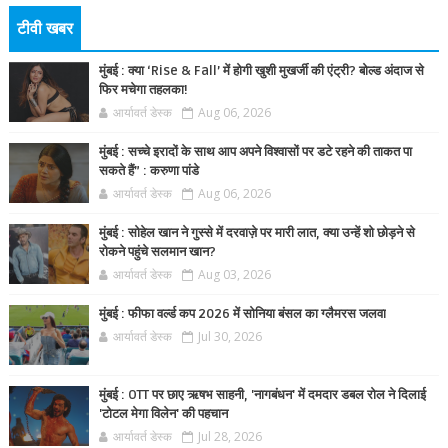
टीवी खबर
मुंबई : क्या ‘Rise & Fall’ में होगी खुशी मुखर्जी की एंट्री? बोल्ड अंदाज से
फिर मचेगा तहलका!
आर्यावर्त डेस्क
Aug 06, 2026
मुंबई : सच्चे इरादों के साथ आप अपने विश्वासों पर डटे रहने की ताकत पा
सकते हैं” : करुणा पांडे
आर्यावर्त डेस्क
Aug 06, 2026
मुंबई : सोहेल खान ने गुस्से में दरवाज़े पर मारी लात, क्या उन्हें शो छोड़ने से
रोकने पहुंचे सलमान खान?
आर्यावर्त डेस्क
Aug 03, 2026
मुंबई : फीफा वर्ल्ड कप 2026 में सोनिया बंसल का ग्लैमरस जलवा
आर्यावर्त डेस्क
Jul 30, 2026
मुंबई : OTT पर छाए ऋषभ साहनी, 'नागबंधन' में दमदार डबल रोल ने दिलाई
'टोटल मेगा विलेन' की पहचान
आर्यावर्त डेस्क
Jul 28, 2026