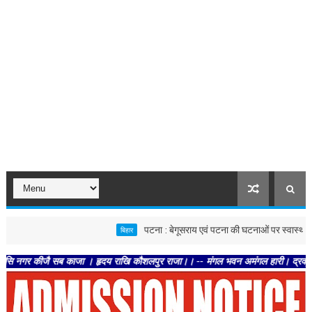
पटना : बेगूसराय एवं पटना की घटनाओं पर स्वास्थ्य विभाग सख्त, द
बिहार
ीजै सब काजा । हृदय राखि कौशलपुर राजा।। -- मंगल भवन अमंगल हारी। द्रवहु सुदसरथ अजिर 