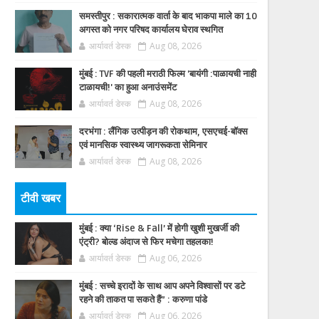
समस्तीपुर : सकारात्मक वार्ता के बाद भाकपा माले का 10
अगस्त को नगर परिषद कार्यालय घेराव स्थगित
आर्यावर्त डेस्क
Aug 08, 2026
मुंबई : TVF की पहली मराठी फिल्म 'बायंगी :पाळायची नाही
टाळायची!' का हुआ अनाउंसमेंट
आर्यावर्त डेस्क
Aug 08, 2026
दरभंगा : लैंगिक उत्पीड़न की रोकथाम, एसएचई-बॉक्स
एवं मानसिक स्वास्थ्य जागरूकता सेमिनार
आर्यावर्त डेस्क
Aug 08, 2026
टीवी खबर
मुंबई : क्या ‘Rise & Fall’ में होगी खुशी मुखर्जी की
एंट्री? बोल्ड अंदाज से फिर मचेगा तहलका!
आर्यावर्त डेस्क
Aug 06, 2026
मुंबई : सच्चे इरादों के साथ आप अपने विश्वासों पर डटे
रहने की ताकत पा सकते हैं” : करुणा पांडे
आर्यावर्त डेस्क
Aug 06, 2026