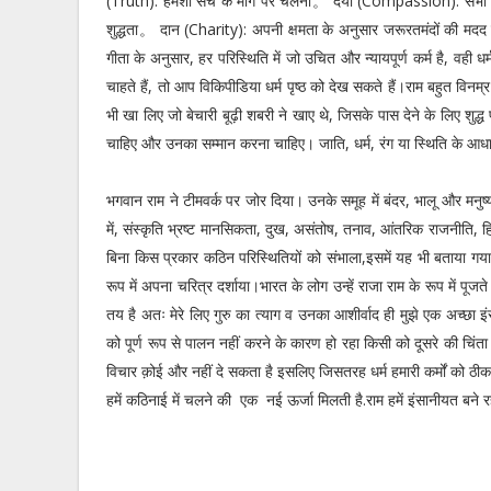
(Truth): हमेशा सच के मार्ग पर चलना。 दया (Compassion): सभी जीव
शुद्धता。 दान (Charity): अपनी क्षमता के अनुसार जरूरतमंदों की मदद 
गीता के अनुसार, हर परिस्थिति में जो उचित और न्यायपूर्ण कर्म है, वही धर
चाहते हैं, तो आप विकिपीडिया धर्म पृष्ठ को देख सकते हैं।राम बहुत विन
भी खा लिए जो बेचारी बूढ़ी शबरी ने खाए थे, जिसके पास देने के लिए शुद्
चाहिए और उनका सम्मान करना चाहिए। जाति, धर्म, रंग या स्थिति के आध
भगवान राम ने टीमवर्क पर जोर दिया। उनके समूह में बंदर, भालू और मनुष
में, संस्कृति भ्रष्ट मानसिकता, दुख, असंतोष, तनाव, आंतरिक राजनीति, हि
बिना किस प्रकार कठिन परिस्थितियों को संभाला,इसमें यह भी बताया गया 
रूप में अपना चरित्र दर्शाया।भारत के लोग उन्हें राजा राम के रूप में पूजते
तय है अतः मेरे लिए गुरु का त्याग व उनका आशीर्वाद ही मुझे एक अच्छा इ
को पूर्ण रूप से पालन नहीं करने के कारण हो रहा किसी को दूसरे की चिंता 
विचार क़ोई और नहीं दे सकता है इसलिए जिसतरह धर्म हमारी कर्मों को ठीक क
हमें कठिनाई में चलने की एक नई ऊर्जा मिलती है.राम हमें इंसानीयत बने रह