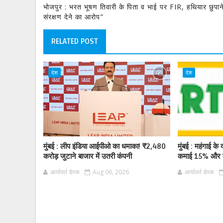
भोजपुर : भरत भूषण तिवारी के पिता व भाई पर FIR, हथियार छुपा
संरक्षण देने का आरोप"
RELATED POST
देश
देश
मुंबई : लीप इंडिया आईपीओ का धमाका! ₹2,480
मुंबई : महंगाई के द
करोड़ जुटाने बाजार में उतरी कंपनी
कमाई 15% और म
आर्यावर्त डेस्क
Aug 06, 2026
आर्यावर्त डेस्क