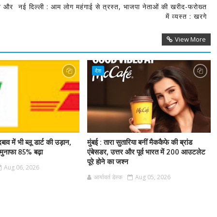
ने और
नई दिल्ली : आम लोग महंगाई से त्रस्त, भाजपा नेताओं की खरीद-फरोख्त
में व्यस्त : खरगे
View More
देश
बाव में भी ब्लू डार्ट की उड़ान,
मुंबई : तारा सुतारिया बनीं मैककैफे की ब्रांड
ुनाफा 85% बढ़ा
एंबेसडर, उत्तर और पूर्व भारत में 200 आउटलेट
पूरे होने का जश्न
Aug 06, 2026
आर्यावर्त डेस्क
Aug 05, 2026