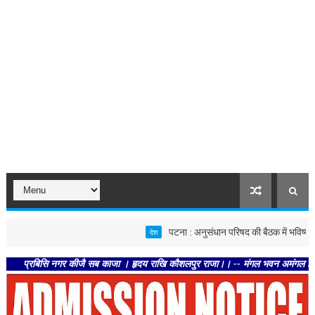
पटना : अनुसंधान परिषद की बैठक में भविष्य की कृषि नवा
देश
बिसि नगर कीजै सब काजा । हृदय राखि कौशलपुर राजा।। -- मंगल भवन अमंगल हारी। द्रवहु सु