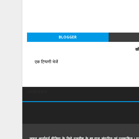
BLOGGER
को
एक टिप्पणी भेजें
undefined
लाइव आर्यावर्त मीडिया के लिये रजनीश के झा द्वारा संपादित एवं प्रकाशित