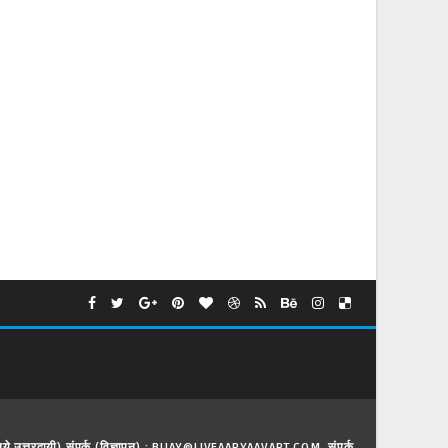
े लिये उत्तरदायी) संपर्क (विज्ञापन) : BIJAY@LIVEAARYAAVART.COM, संपर्क