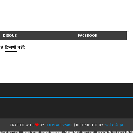
DISQUS
FACEBOOK
ई टिप्पणी नहीं:
CRAFTED WITH
BY
TEMPLATESYARD
| DISTRIBUTED BY
रजनीश के झा
 ! प्रधान सम्पादक : कुसुम ठाकुर, प्रबंध सम्पादक : विजय सिंह, सम्पादक : रजनीश के झा (खबर क