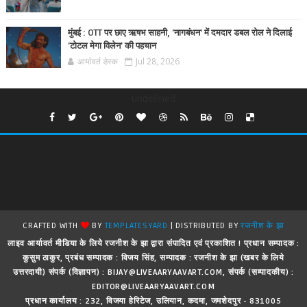
मुंबई : OTT पर छाए ऋषभ साहनी, 'नागबंधन' में दमदार डबल रोल ने दिलाई
'टोटल मेगा विलेन' की पहचान
आर्यावर्त डेस्क
Jul 28, 2026
undefined
CRAFTED WITH
BY
TEMPLATESYARD
| DISTRIBUTED BY
रजनीश के झा
लाइव आर्यावर्त मीडिया के लिये रजनीश के झा द्वारा संपादित एवं प्रकाशित ! प्रधान सम्पादक :
कुसुम ठाकुर, प्रबंध सम्पादक : विजय सिंह, सम्पादक : रजनीश के झा (खबर के लिये
उत्तरदायी) संपर्क (विज्ञापन) : BIJAY@LIVEAARYAAVART.COM, संपर्क (सम्पादकीय) :
EDITOR@LIVEAARYAAVART.COM
प्रधान कार्यालय : 232, विजया हेरिटेज, उलियान, कदमा, जमशेदपुर - 831005