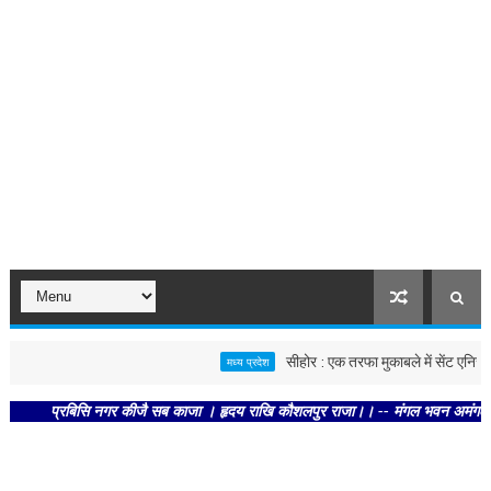
सीहोर : एक तरफा मुकाबले में सेंट एनिस ने शार
मध्य प्रदेश
प्रबिसि नगर कीजै सब काजा । हृदय राखि कौशलपुर राजा।। -- मंगल भवन अमंगल हारी। द्रव