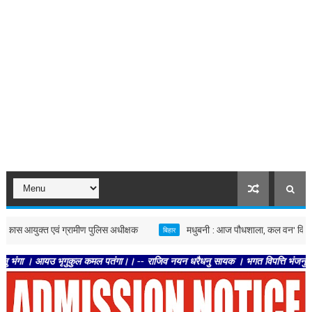
युक्त एवं ग्रामीण पुलिस अधीक्षक
मधुबनी : आज पौधशाला, कल वन' विषय पर निबंध व पें
बिहार
यउ भृगुकुल कमल पतंगा।। -- राजिव नयन धरैधनु सायक । भगत विपत्ति भंजनु सुखदायक।। -- अ