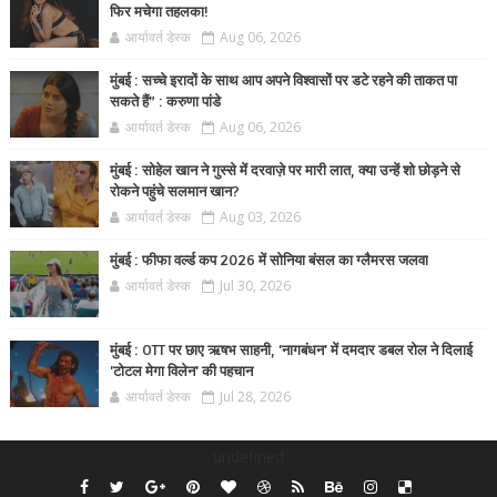
फिर मचेगा तहलका!
आर्यावर्त डेस्क
Aug 06, 2026
मुंबई : सच्चे इरादों के साथ आप अपने विश्वासों पर डटे रहने की ताकत पा
सकते हैं” : करुणा पांडे
आर्यावर्त डेस्क
Aug 06, 2026
मुंबई : सोहेल खान ने गुस्से में दरवाज़े पर मारी लात, क्या उन्हें शो छोड़ने से
रोकने पहुंचे सलमान खान?
आर्यावर्त डेस्क
Aug 03, 2026
मुंबई : फीफा वर्ल्ड कप 2026 में सोनिया बंसल का ग्लैमरस जलवा
आर्यावर्त डेस्क
Jul 30, 2026
मुंबई : OTT पर छाए ऋषभ साहनी, 'नागबंधन' में दमदार डबल रोल ने दिलाई
'टोटल मेगा विलेन' की पहचान
आर्यावर्त डेस्क
Jul 28, 2026
undefined