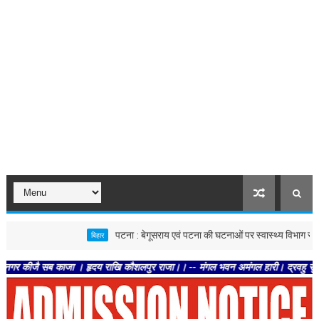
पटना : बेगूसराय एवं पटना की घटनाओं पर स्वास्थ्य विभाग सख्त, दोनों जिल
बिहार
ै सब काजा । हृदय राखि कौशलपुर राजा।। -- मंगल भवन अमंगल हारी। द्रवहु सुदसरथ अजिर बि