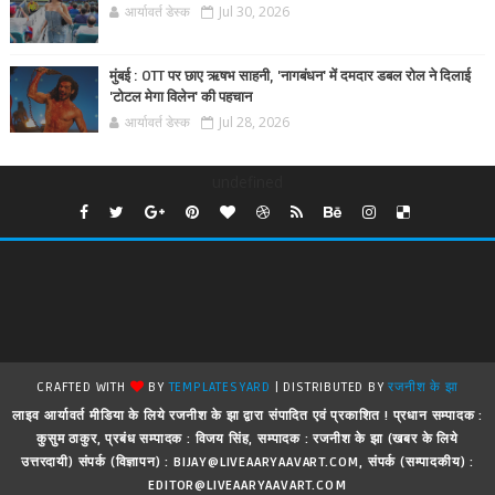
आर्यावर्त डेस्क
Jul 30, 2026
मुंबई : OTT पर छाए ऋषभ साहनी, 'नागबंधन' में दमदार डबल रोल ने दिलाई
'टोटल मेगा विलेन' की पहचान
आर्यावर्त डेस्क
Jul 28, 2026
undefined
CRAFTED WITH
BY
TEMPLATESYARD
| DISTRIBUTED BY
रजनीश के झा
लाइव आर्यावर्त मीडिया के लिये रजनीश के झा द्वारा संपादित एवं प्रकाशित ! प्रधान सम्पादक :
कुसुम ठाकुर, प्रबंध सम्पादक : विजय सिंह, सम्पादक : रजनीश के झा (खबर के लिये
उत्तरदायी) संपर्क (विज्ञापन) : BIJAY@LIVEAARYAAVART.COM, संपर्क (सम्पादकीय) :
EDITOR@LIVEAARYAAVART.COM