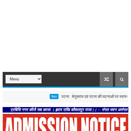
पटना : बेगूसराय एवं पटना की घटनाओं पर स्वास्थ्य विभाग सख्त, द
बिहार
िसि नगर कीजै सब काजा । हृदय राखि कौशलपुर राजा।। -- मंगल भवन अमंगल हारी। द्रवहु सुद