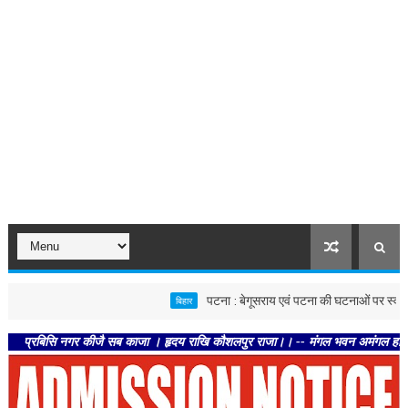
पटना : बेगूसराय एवं पटना की घटनाओं पर स्वास्थ्य विभाग सख
बिहार
िसि नगर कीजै सब काजा । हृदय राखि कौशलपुर राजा।। -- मंगल भवन अमंगल हारी। द्रवहु सुद