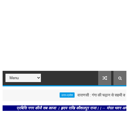
वाराणसी : गंगा की चढ़ान से सहमी काशी : छून
उत्तर-प्रदेश
प्रबिसि नगर कीजै सब काजा । हृदय राखि कौशलपुर राजा।। -- मंगल भवन अमंगल हारी। द्