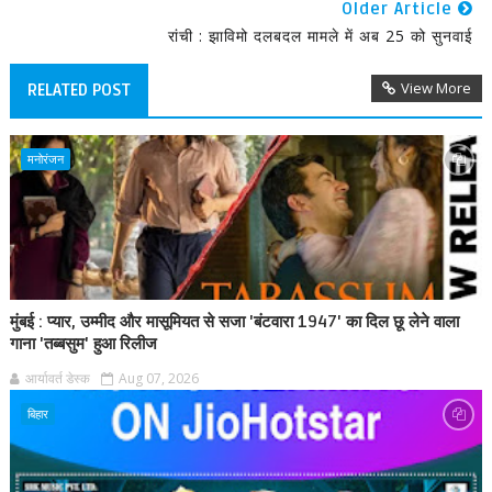
Older Article
रांची : झाविमो दलबदल मामले में अब 25 को सुनवाई
View More
RELATED POST
मनोरंजन
मुंबई : प्यार, उम्मीद और मासूमियत से सजा 'बंटवारा 1947' का दिल छू लेने वाला
गाना 'तब्बसुम' हुआ रिलीज
आर्यावर्त डेस्क
Aug 07, 2026
बिहार