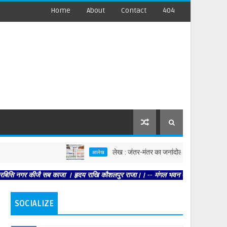
Home
About
Contact
404
लेख : जंतर-मंतर का जनांदोलन बनाम कांवड़ यात्रा
आलेख
कीजै सब काजा । हृदय राखि कौशलपुर राजा।। -- मंगल भवन अमंगल हारी। द्रवहु सुदसरथ अजिर
SOCIALIZE