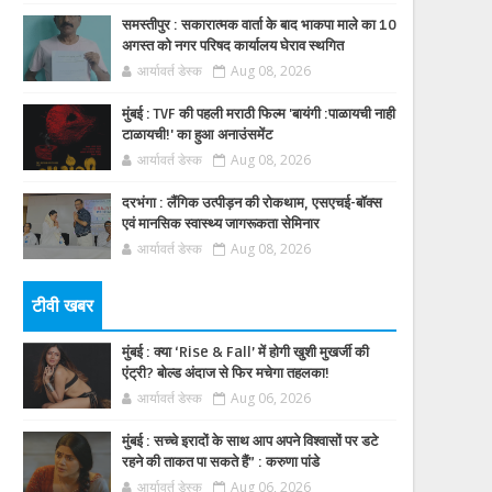
समस्तीपुर : सकारात्मक वार्ता के बाद भाकपा माले का 10
अगस्त को नगर परिषद कार्यालय घेराव स्थगित
आर्यावर्त डेस्क
Aug 08, 2026
मुंबई : TVF की पहली मराठी फिल्म 'बायंगी :पाळायची नाही
टाळायची!' का हुआ अनाउंसमेंट
आर्यावर्त डेस्क
Aug 08, 2026
दरभंगा : लैंगिक उत्पीड़न की रोकथाम, एसएचई-बॉक्स
एवं मानसिक स्वास्थ्य जागरूकता सेमिनार
आर्यावर्त डेस्क
Aug 08, 2026
टीवी खबर
मुंबई : क्या ‘Rise & Fall’ में होगी खुशी मुखर्जी की
एंट्री? बोल्ड अंदाज से फिर मचेगा तहलका!
आर्यावर्त डेस्क
Aug 06, 2026
मुंबई : सच्चे इरादों के साथ आप अपने विश्वासों पर डटे
रहने की ताकत पा सकते हैं” : करुणा पांडे
आर्यावर्त डेस्क
Aug 06, 2026