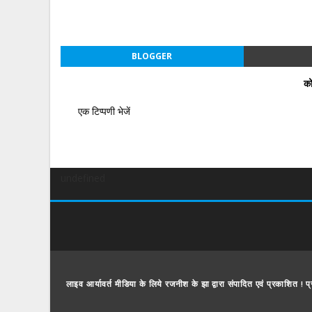
BLOGGER
को
एक टिप्पणी भेजें
undefined
लाइव आर्यावर्त मीडिया के लिये रजनीश के झा द्वारा संपादित एवं प्रकाशित