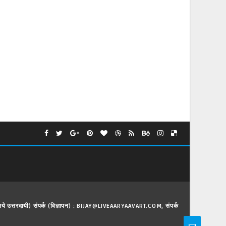
े लिये उत्तरदायी) संपर्क (विज्ञापन) : BIJAY@LIVEAARYAAVART.COM, संपर्क