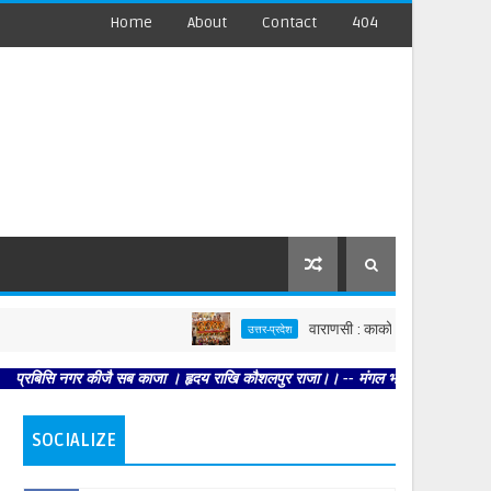
Home
About
Contact
404
वाराणसी : काकोरी के अमर शहीदों को काश
उत्तर-प्रदेश
िसि नगर कीजै सब काजा । हृदय राखि कौशलपुर राजा।। -- मंगल भवन अमंगल हारी। द्रवहु सुद
SOCIALIZE