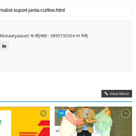
or@liveaaryaavart या वॉट्सएप : 9899730304 पर भेजें)
View More
देश