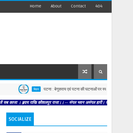
Home
About
Contact
404
पटना : बेगूसराय एवं पटना की घटनाओं पर स्वास्थ्य विभाग सख्त, दोनों जिलों मे
बिहार
। हृदय राखि कौशलपुर राजा।। -- मंगल भवन अमंगल हारी। द्रवहु सुदसरथ अजिर बिहारी ।। --
SOCIALIZE