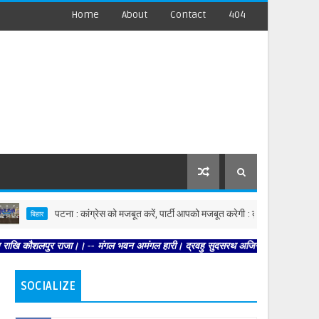
Home
About
Contact
404
पटना : कांग्रेस को मजबूत करें, पार्टी आपको मजबूत करेगी : कृष्णा अल्लावारू
ार
 राजा।। -- मंगल भवन अमंगल हारी। द्रवहु सुदसरथ अजिर बिहारी ।। -- सब नर करहिं परस्पर
SOCIALIZE