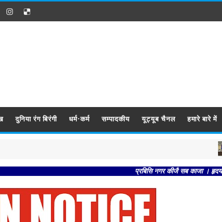
ख
दुनिया रंग बिरंगी
धर्म-कर्म
सम्पादकीय
यूट्यूब चैनल
हमारे बारे में
बिह
प्रबिसि नगर कीजै सब काजा । हृदय राखि कौशलपुर