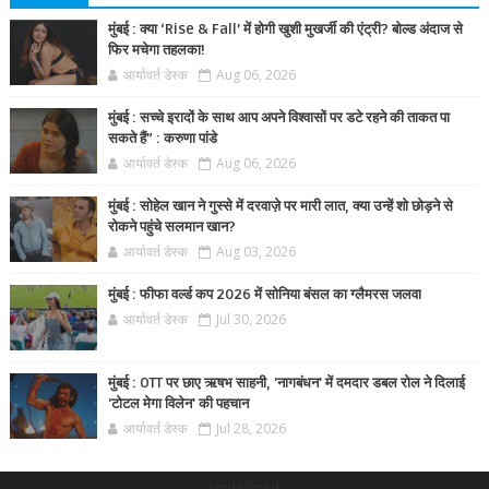
मुंबई : क्या ‘Rise & Fall’ में होगी खुशी मुखर्जी की एंट्री? बोल्ड अंदाज से
फिर मचेगा तहलका!
आर्यावर्त डेस्क
Aug 06, 2026
मुंबई : सच्चे इरादों के साथ आप अपने विश्वासों पर डटे रहने की ताकत पा
सकते हैं” : करुणा पांडे
आर्यावर्त डेस्क
Aug 06, 2026
मुंबई : सोहेल खान ने गुस्से में दरवाज़े पर मारी लात, क्या उन्हें शो छोड़ने से
रोकने पहुंचे सलमान खान?
आर्यावर्त डेस्क
Aug 03, 2026
मुंबई : फीफा वर्ल्ड कप 2026 में सोनिया बंसल का ग्लैमरस जलवा
आर्यावर्त डेस्क
Jul 30, 2026
मुंबई : OTT पर छाए ऋषभ साहनी, 'नागबंधन' में दमदार डबल रोल ने दिलाई
'टोटल मेगा विलेन' की पहचान
आर्यावर्त डेस्क
Jul 28, 2026
undefined