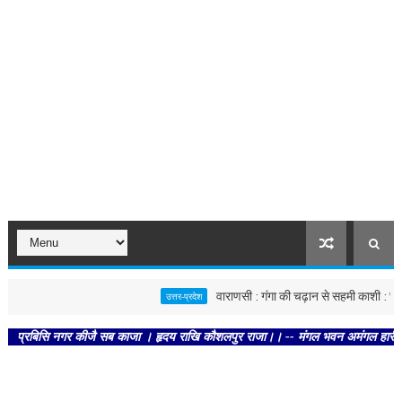
वाराणसी : गंगा की चढ़ान से सहमी काशी : छूने को बे
उत्तर-प्रदेश
िसि नगर कीजै सब काजा । हृदय राखि कौशलपुर राजा।। -- मंगल भवन अमंगल हारी। द्रवहु सुद