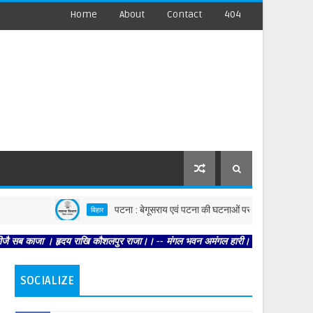
Home
About
Contact
404
पटना : बेगूसराय एवं पटना की घटनाओं पर स्वास्थ्य विभाग सख्त, दोनों जिलों
बिहार
। हृदय राखि कौशलपुर राजा।। -- मंगल भवन अमंगल हारी। द्रवहु सुदसरथ अजिर बिहारी ।। --
SOCIALIZE