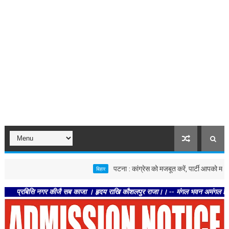
पटना : कांग्रेस को मजबूत करें, पार्टी आपको मजबूत करेगी :
बिहार
बिसि नगर कीजै सब काजा । हृदय राखि कौशलपुर राजा।। -- मंगल भवन अमंगल हारी। द्रवहु सु