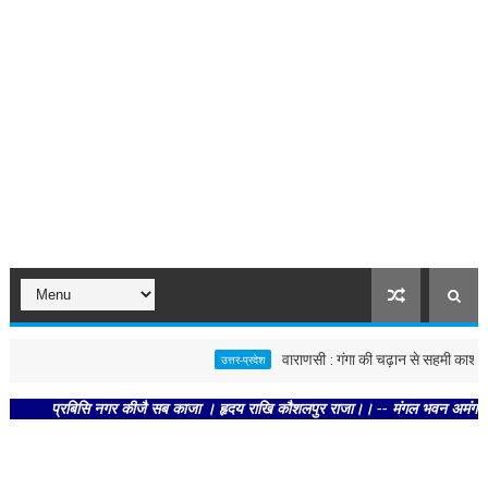
वाराणसी : गंगा की चढ़ान से सहमी काशी : छूने 
उत्तर-प्रदेश
प्रबिसि नगर कीजै सब काजा । हृदय राखि कौशलपुर राजा।। -- मंगल भवन अमंगल हारी। द्रव